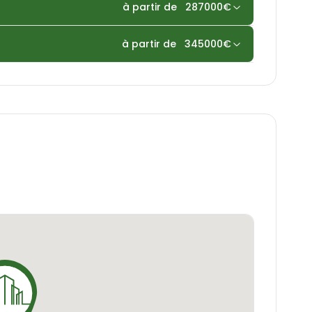
à partir de
287000
€
ielle sans pareille.
à partir de
345000
€