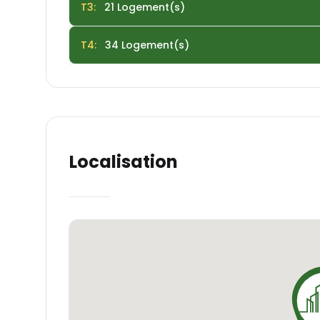
T3
:
21
Logement(s)
préparez-vous à vivre une expérience résident
T4
:
34
Logement(s)
Localisation