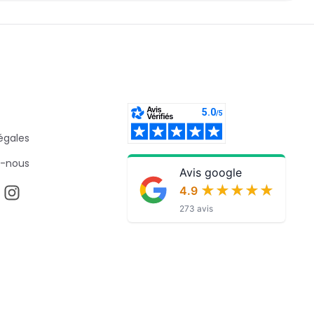
égales
-nous
Avis google
★★★★★
★★★★★
4.9
273 avis