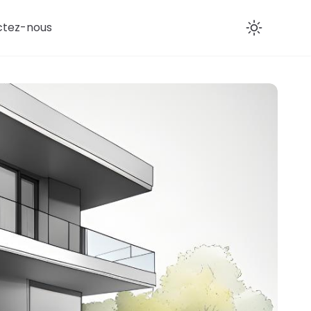
ctez-nous
Enab