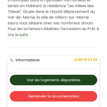
Embarquez dans un quotidien harmonieux et
serein en habitant la résidence "Les Allées des
Tilleuls". Située dans le réputé département du
Val-de-Marne, la ville de Villiers-sur-Marne
saura vous séduire avec ses nombreux atouts.
Pour les acheteurs éligibles, l'accession au Prêt à
Taux Zéro (PTZ) sera un véritable coup de pouce
Lire la suite
financier. Ce projet moderne invite à une
nouvelle conception de l'habitat, mélangeant
sérénité, confort et élégance, avec des
appartements soigneusement pensés pour tous
Informations
01 85 10 03 69
les styles de vie.
Choisissez Villiers-sur-Marne pour un
environnement idéal
Voir les logements disponibles
Villiers-sur-Marne est une commune offrant
tous les avantages d'une vie en ville, mais avec le
calme et la tranquillité des espaces verts
Demander la documentation
environnants. Sécurité, ambiance conviviale et
cadre agréable sont les maîtres mots du