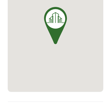
indispensables pour assurer votre confort au
quotidien, comme le parking et les ascenseurs.
Chaque appartement a été conçu pour offrir un
maximum de luminosité, une qualité de vie
exceptionnelle et une distribution optimale de
l'espace.