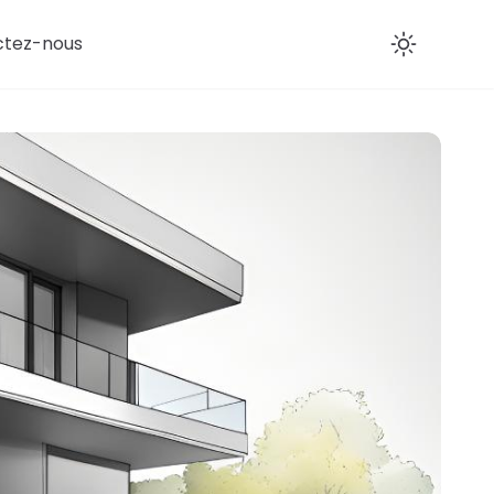
ctez-nous
Enab