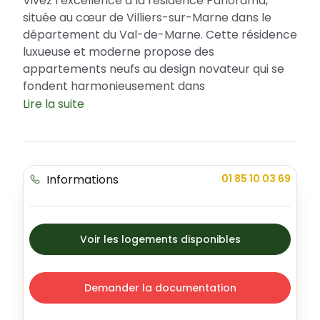
Vivez l’excellence à la résidence Panorama,
située au cœur de Villiers-sur-Marne dans le
département du Val-de-Marne. Cette résidence
luxueuse et moderne propose des
appartements neufs au design novateur qui se
fondent harmonieusement dans
l’environnement urbain. Pour ceux qui
Lire la suite
envisagent un achat immobilier, le Prêt à Taux
Zéro (PTZ) est disponible pour aider à
concrétiser votre projet. Panorama incarne
élégance et confort, offrant des appartements
Informations
01 85 10 03 69
traversants bénéficiant d’une double
orientation, un atout indéniable pour un
maximum de luminosité.
Voir les logements disponibles
Une résidence idéalement située à Villiers-
sur-Marne
Villiers-sur-Marne est une ville dynamique et
Demander la documentation
attractive. Implantée dans le quartier des
Hautes-Noues, la résidence Panorama jouit d’un