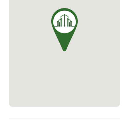
inégalée. Les équipements supplémentaires tels
que le parking sécurisé et les ascenseurs
apportent un supplément de commodité. Les
appartements de la résidence Panorama,
reflètent une parfaite symbiose entre design,
fonctionnalité et confort.