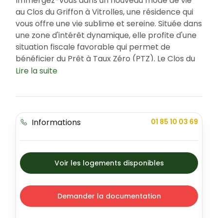
Immergez-vous dans un nouveau mode de vie
au Clos du Griffon à Vitrolles, une résidence qui
vous offre une vie sublime et sereine. Située dans
une zone d'intérêt dynamique, elle profite d'une
situation fiscale favorable qui permet de
bénéficier du Prêt à Taux Zéro (PTZ). Le Clos du
Griffon incarne l'élégance moderne, proposant
Lire la suite
divers types d'appartements pour répondre à
toutes vos attentes de confort et de
fonctionnalité.
Informations
01 85 10 03 69
Le meilleur de Vitrolles à votre porte
Vitrolles, ville active et dynamique, offre une
multitude d'avantages à ses habitants. La
résidence Le Clos du Griffon se trouve dans un
Voir les logements disponibles
quartier sûr et paisible, entouré d'espaces verts
pour profiter d'un cadre de vie agréable et
relaxant. À quelques pas de la résidence, vous
Demander la documentation
trouverez une variété de services pratiques, des
écoles de qualité, de magnifiques parcs, des