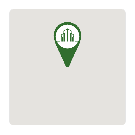
est conçu avec une attention particulière
portée à l'esthétique et à l'harmonie avec
l'environnement. Chaque lot offre aux acheteurs
la liberté de choisir leur propre constructeur,
leur permettant ainsi de personnaliser leur
maison selon leur style et leurs préférences. Les
lots spacieux, allant de 450m² à 670m²,
bénéficient d'un ensoleillement idéal tout au
long de la journée, offrant un cadre de vie de
premier choix. En somme, la résidence Les
Bouquets - Lotissement est votre passerelle
vers une vie confortable et sereine à Volvic.
Découvrez le charme de cette résidence nichée
au cœur du Puy-de-Dôme et succombez à la
tentation d'y bâtir votre futur.