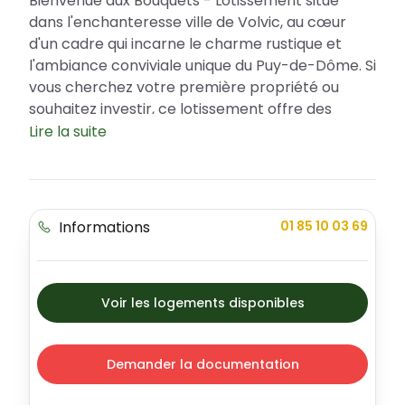
Bienvenue aux Bouquets - Lotissement situé
dans l'enchanteresse ville de Volvic, au cœur
d'un cadre qui incarne le charme rustique et
l'ambiance conviviale unique du Puy-de-Dôme. Si
vous cherchez votre première propriété ou
souhaitez investir, ce lotissement offre des
opportunités de financement attractives,
Lire la suite
notamment par le biais du Prêt à Taux Zéro
(PTZ), pour faciliter votre achat immobilier. Le
projet est composé de 11 lots libres de
constructeur, offrant des terrains viabilisés de
Informations
01 85 10 03 69
450m² à 670m², élégamment assortis d'espaces
verts qui créent une atmosphère accueillante et
agréable. Profitez de cette incroyable
opportunité de construire votre rêve dans l'une
Voir les logements disponibles
des plus charmantes villes de la région.
La vie à Volvic : Une ville dynamique avec une
Demander la documentation
touche de tradition
Volvic est connue pour sa majestueuse beauté