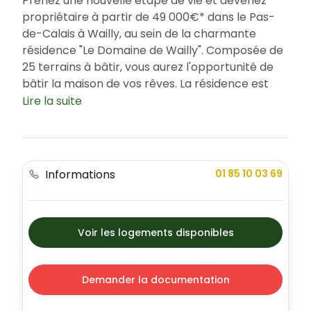
Prenez une nouvelle étape de vie et devenez
propriétaire à partir de 49 000€* dans le Pas-
de-Calais à Wailly, au sein de la charmante
résidence "Le Domaine de Wailly". Composée de
25 terrains à bâtir, vous aurez l'opportunité de
bâtir la maison de vos rêves. La résidence est
éligible à l’aide PASS ACCESSION de la
Lire la suite
Communauté Urbaine d'Arras pour les terrains
de moins de 500 m²*, offrant une excellente
opportunité pour les démarrages de vie. "Le
Domaine de Wailly" est l'incarnation de la
Informations
01 85 10 03 69
sérénité, de l'autonomie et de la qualité de vie
inégalée.
Découverte de l'emplacement du Domaine
Voir les logements disponibles
de Wailly - Lotissement
Profitez du meilleur que Wailly a à offrir avec la
résidence "Le Domaine de Wailly". Cette
Demander la documentation
commune, bien qu'ayant su préserver son esprit
village, bénéficie de l'attractivité de la CUA. Les