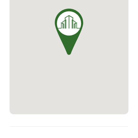
télécommunications, assurant le confort et la
facilité des résidents. Le lotissement incarne un
style de vie tranquille et paisible, axé sur la
nature, tout en bénéficiant des avantages
urbains. Devenez propriétaire d'une maison à
Wailly et profitez d'une qualité de vie
exceptionnelle en créant la maison qui répond à
tous vos style de vie.
Pour plus d’informations, veuillez contacter :
Mme DELATTRE - Communauté Urbaine d'Arras
- 03.21.21.27.03
*Voir conditions sur e-h.fr
(Ref.1338/1087-373976)