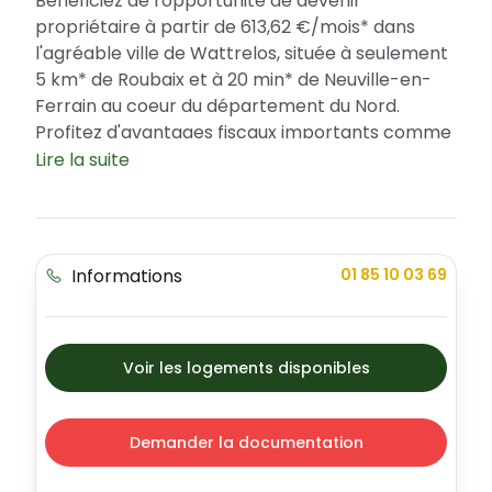
Bénéficiez de l'opportunité de devenir
propriétaire à partir de 613,62 €/mois* dans
l'agréable ville de Wattrelos, située à seulement
5 km* de Roubaix et à 20 min* de Neuville-en-
Ferrain au coeur du département du Nord.
Profitez d'avantages fiscaux importants comme
le prêt à taux zéro pour favoriser votre
Lire la suite
accession à la propriété. Faites partie des
heureux habitants du projet immobilier « Three »,
symbolisant le confort moderne, l'élégance et
proposant une large gamme d'appartements
Informations
01 85 10 03 69
allant du 2 au 4 pièces.
Profitez d'un emplacement privilégié à
Wattrelos
Voir les logements disponibles
Située aux frontières de la Belgique, la ville de
Wattrelos offre un cadre de vie agréable et
sécurisé, profitez ainsi d'un accès rapide à de
Demander la documentation
nombreux commerces et groupes scolaires à
seulement 5 minutes en voiture*. Côté vie de