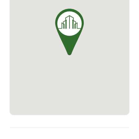
profitant des avantages d'un appartement. Les
appartements, allant du 2 au 4 pièces, sont
spacieux, lumineux et offrent un agencement
optimisé pour une qualité de vie supérieure. Des
places de parking sont également disponibles
pour les résidents.
*source: Google maps
**voir conditions sur le e-h.fr
(Ref.984/1089-366312)