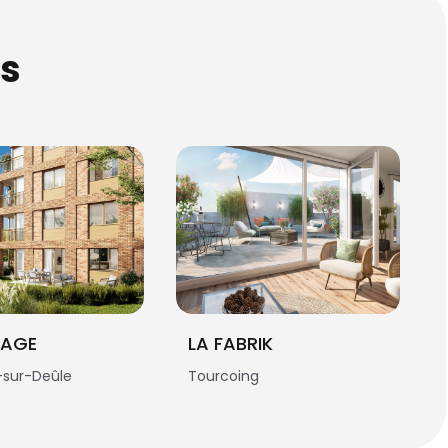
s
VAGE
LA FABRIK
sur-Deûle
Tourcoing