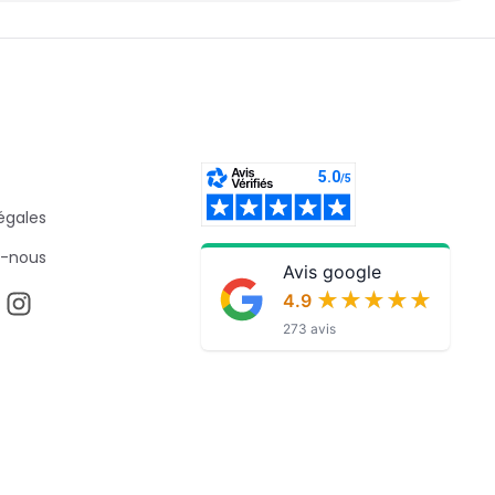
égales
-nous
Avis google
★★★★★
★★★★★
4.9
273 avis