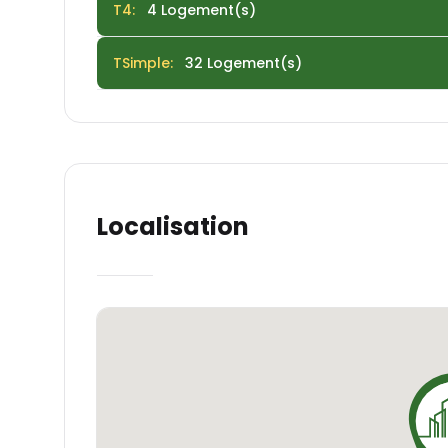
T4
:
4
Logement(s)
cette résidence qui incarne l'élégance, le co
TSimple
:
32
Logement(s)
Localisation