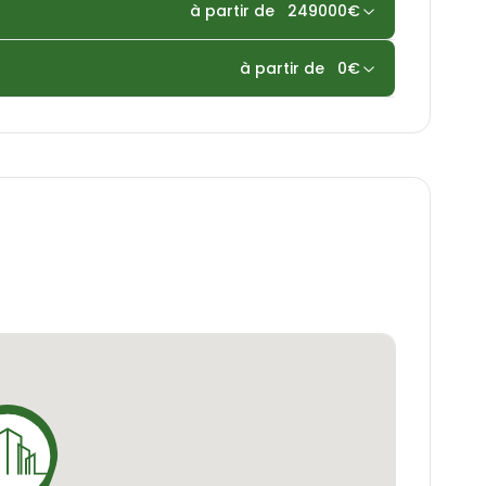
à partir de
249000
€
nfort et la modernité.
à partir de
0
€