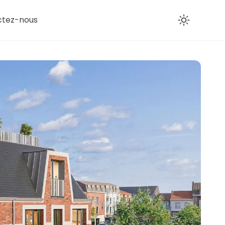
ctez-nous
Enab