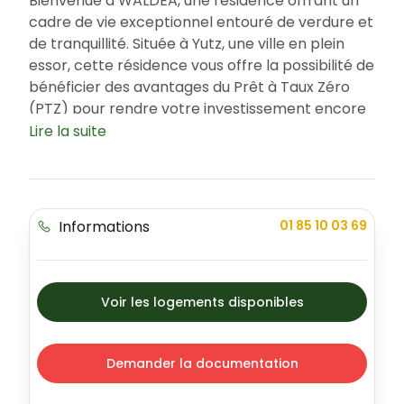
Bienvenue à WALDEA, une résidence offrant un
cadre de vie exceptionnel entouré de verdure et
de tranquillité. Située à Yutz, une ville en plein
essor, cette résidence vous offre la possibilité de
bénéficier des avantages du Prêt à Taux Zéro
(PTZ) pour rendre votre investissement encore
plus rentable. WALDEA symbolise l'alliance
Lire la suite
parfaite entre confort contemporain et
esthétisme : vous y trouverez une sélection
d'appartements aux finitions de qualité, avec des
espaces optimisés et de belles terrasses ou
Informations
01 85 10 03 69
balcons pour profiter de la sérénité
environnante.
Une localisation avantageuse pour un
Voir les logements disponibles
quotidien facile et agréable
Choisir WALDEA, c'est choisir de vivre dans une
ville dynamique et à proximité des grandes
Demander la documentation
agglomérations. Yutz est une commune
appréciée pour son esprit de village et sa