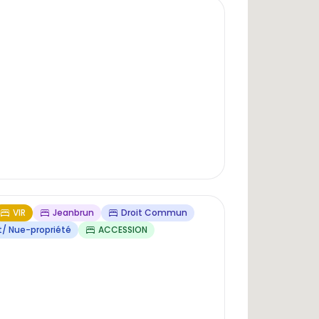
VIR
Jeanbrun
Droit Commun
 Nue-propriété
ACCESSION