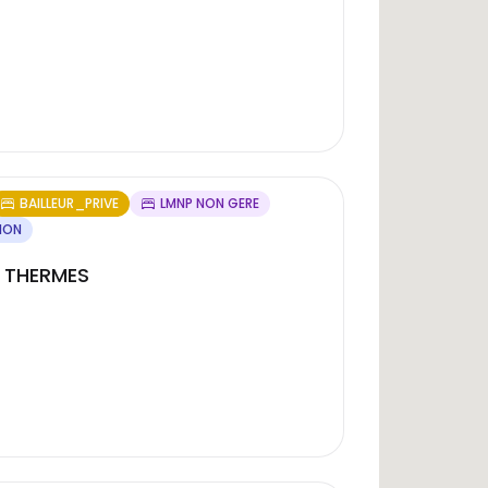
BAILLEUR_PRIVE
LMNP NON GERE
ION
 THERMES