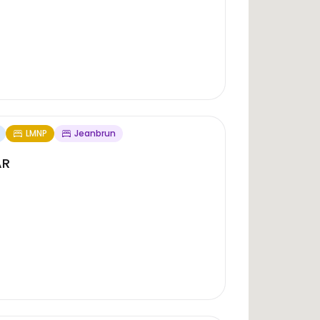
LMNP
Jeanbrun
AR