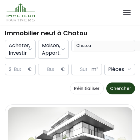
Immobilier neuf à
Chatou
Acheter,
Maison,
Investir
Appart.
$
€
€
m²
Pièces
Réinitialiser
Chercher