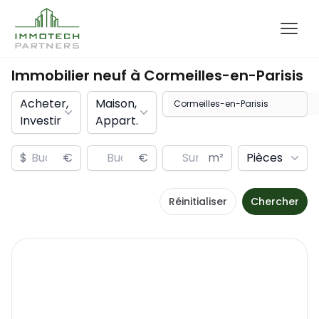
Immobilier neuf à
Cormeilles-en-Parisis
Acheter,
Maison,
Investir
Appart.
$
€
€
m²
Pièces
Réinitialiser
Chercher