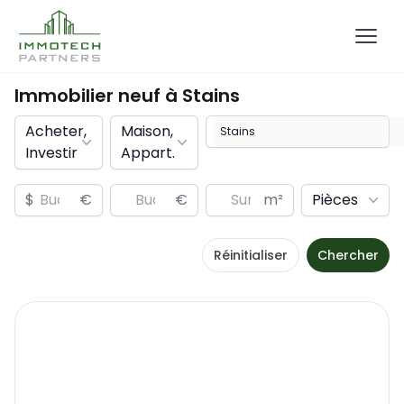
Immobilier neuf à
Stains
Acheter,
Maison,
Investir
Appart.
$
€
€
m²
Pièces
Réinitialiser
Chercher