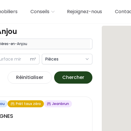
biliers
Conseils
Rejoignez-nous
Conta
Anjou
m²
Pièces
Réinitialiser
Chercher
jou
Prêt taux zéro
Jeanbrun
IGNES