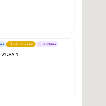
jou
Prêt taux zéro
Jeanbrun
-SYLVAIN