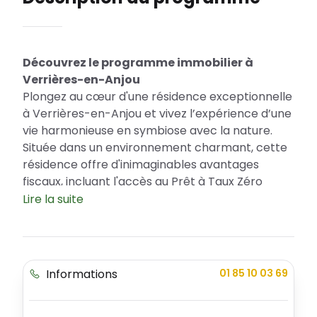
Découvrez le programme immobilier à
Verrières-en-Anjou
Plongez au cœur d'une résidence exceptionnelle
à Verrières-en-Anjou et vivez l’expérience d’une
vie harmonieuse en symbiose avec la nature.
Située dans un environnement charmant, cette
résidence offre d'inimaginables avantages
fiscaux, incluant l'accès au Prêt à Taux Zéro
(PTZ), pour tous ceux qui rêvent d'accéder à la
Lire la suite
propriété. Le programme propose une
résidence qui allie élégance, modernité et
confort. Avec une variété de types
d'appartements, chacun trouvera son bonheur.
Informations
01 85 10 03 69
La résidence en plein cœur de Verrières-en-
Anjou