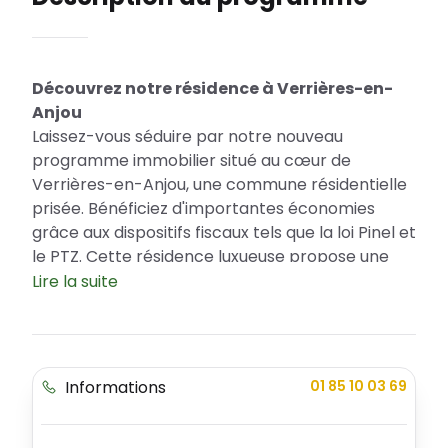
Découvrez notre résidence à Verrières-en-
Anjou
Laissez-vous séduire par notre nouveau
programme immobilier situé au cœur de
Verrières-en-Anjou, une commune résidentielle
prisée. Bénéficiez d'importantes économies
grâce aux dispositifs fiscaux tels que la loi Pinel et
le PTZ. Cette résidence luxueuse propose une
variété d'appartements haut de gamme, de quoi
Lire la suite
satisfaire tous les budgets et les styles de vie.
Un emplacement idéal à Verrières-en-Anjou
Verrières-en-Anjou est une ville attractive aux
Informations
01 85 10 03 69
nombreux atouts. Appréciée pour sa qualité de
vie, elle offre un environnement calme et
sécurisé avec de nombreux espaces verts. La