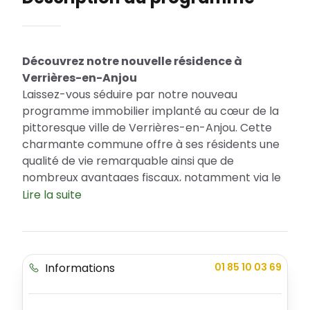
Découvrez notre nouvelle résidence à
Verrières-en-Anjou
Laissez-vous séduire par notre nouveau
programme immobilier implanté au cœur de la
pittoresque ville de Verrières-en-Anjou. Cette
charmante commune offre à ses résidents une
qualité de vie remarquable ainsi que de
nombreux avantages fiscaux, notamment via le
Prêt à Taux Zéro (PTZ). Notre résidence,
Lire la suite
symbole d'élégance et de modernité, vous
propose divers types d'appartements pour
répondre à toutes vos ambitions de vie.
Informations
01 85 10 03 69
Verrières-en-Anjou, une ville où il fait bon
vivre
Verrières-en-Anjou est une commune pleine de