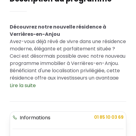
Découvrez notre nouvelle résidence à
Verrières-en-Anjou
Avez-vous déjà rêvé de vivre dans une résidence
moderne, élégante et parfaitement située ?
Ceci est désormais possible avec notre nouveau
programme immobilier à Verrières-en-Anjou.
Bénéficiant d'une localisation privilégiée, cette
résidence offre aux investisseurs un avantage
fiscal grâce à l'admissibilité au Prêt à Taux Zéro
Lire la suite
(PTZ). Avec une variété d'appartements
disponibles, du studio au 5 pièces, notre
résidence incarne à la fois la modernité et
l'élégance.
Informations
01 85 10 03 69
Une résidence au cœur de l'Anjou
Verrières-en-Anjou, charmante ville verte, est