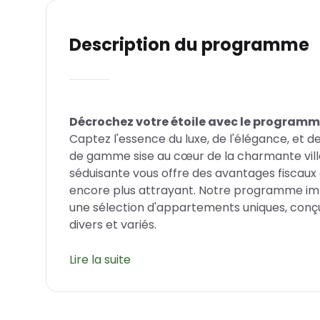
Description du programme
Décrochez votre étoile avec le programm
Captez l'essence du luxe, de l'élégance, et d
de gamme sise au cœur de la charmante ville
séduisante vous offre des avantages fiscaux 
encore plus attrayant. Notre programme imm
une sélection d'appartements uniques, conçu
divers et variés.
Verrières-en-Anjou: Un Emplacement idyl
Lire la suite
Verrières-en-Anjou se démarque par son cha
sécurité du quartier va de pair avec une vie e
toutes les commodités indispensables, la rés