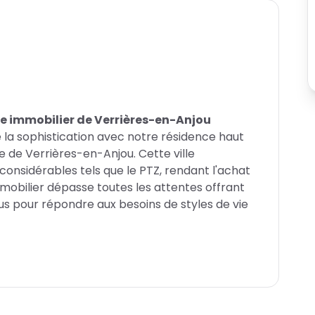
e immobilier de Verrières-en-Anjou
e la sophistication avec notre résidence haut
 de Verrières-en-Anjou. Cette ville
considérables tels que le PTZ, rendant l'achat
obilier dépasse toutes les attentes offrant
s pour répondre aux besoins de styles de vie
lique pour votre futur chez-vous
rme pittoresque et sa vie dynamique. La
xtérieure tranquille et pacifique. Proche de
idence est entourée de divers services,