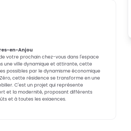
ères-en-Anjou
de votre prochain chez-vous dans l'espace
s une ville dynamique et attirante, cette
dues possibles par le dynamisme économique
ux Zéro, cette résidence se transforme en une
ilier. C'est un projet qui représente
ort et la modernité, proposant différents
ts et à toutes les exigences.
ité
ois dynamique et reposante, cette résidence
ant d'une sécurité maximale et d'un cadre de