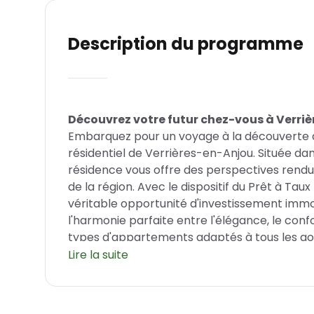
Description du programme
Découvrez votre futur chez-vous à Verri
Embarquez pour un voyage à la découverte 
résidentiel de Verrières-en-Anjou. Située dan
résidence vous offre des perspectives ren
de la région. Avec le dispositif du Prêt à Ta
véritable opportunité d'investissement immob
l'harmonie parfaite entre l'élégance, le conf
types d'appartements adaptés à tous les goû
Lire la suite
L'emplacement idéal pour une vie de qual
Située à Verrières-en-Anjou, une ville à la f
profite d'un emplacement de choix. Bénéfici