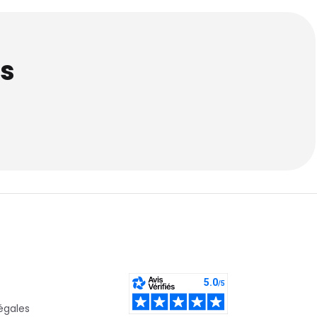
s
égales