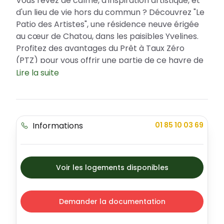
Vous rêvez de calme, d'inspiration artistique, et
d'un lieu de vie hors du commun ? Découvrez "Le
Patio des Artistes", une résidence neuve érigée
au cœur de Chatou, dans les paisibles Yvelines.
Profitez des avantages du Prêt à Taux Zéro
(PTZ) pour vous offrir une partie de ce havre de
paix. Ce programme immobilier haut de gamme,
Lire la suite
mêlant élégance et modernité, propose
différentes typologies d'appartements.
Chatou, une ville vivante et culturelle aux
Informations
01 85 10 03 69
portes de Paris
Chatou, perle des Yvelines, est réputée pour son
dynamisme culturel et sa qualité de vie. Cette
commune à taille humaine offre un
Voir les logements disponibles
environnement sécurisé et agréable pour tous.
Le Patio des Artistes est idéalement situé, à
proximité de toutes les commodités : écoles,
Demander la documentation
commerces, parcs et espaces de sport, ce qui
en fait un lieu de vie pratique et agréable au