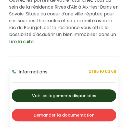
Ouvrez les portes de votre futur chez vous au
sein de la résidence Rives d'Aix à Aix-les-Bains en
Savoie. Située au coeur d'une ville réputée pour
ses sources thermales et sa proximité avec le
lac du Bourget, cette résidence vous offre la
possibilité d'acquérir un bien immobilier dans un
des plus beaux coins de la région Auvergne-
Lire la suite
Rhône-Alpes. De plus, bénéficiez d'avantages
fiscaux en accédant à la propriété via le Prêt à
Taux Zéro (PTZ). Cette résidence neuve,
synonyme d'élégance et de modernité, propose
Informations
01 85 10 03 69
différents types d'appartements adaptés à
chaque style de vie.
Un emplacement idéal au coeur d'Aix-les-
Voir les logements disponibles
Bains
Le programme immobilier Rives d'Aix profite
d'une localisation privilégiée au coeur d'Aix-les-
Demander la documentation
Bains. Cette ville dynamique et attractive offre à
ses habitants de nombreux avantages : une