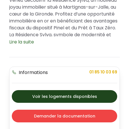
Venez découvrir la Résidence Sylva, un nouveau
joyau immobilier situé à Martignas-sur-Jalle, au
cœur de la Gironde. Profitez d’une opportunité
immobilière en or en bénéficiant des avantages
fiscaux du dispositif Pinel et du Prêt à Taux Zéro.
La Résidence Sylva, symbole de modernité et
d’élégance, offre une large gamme de
Lire la suite
logements pour répondre à toutes vos attentes.
La Résidence Sylva : une situation privilégiée
à Martignas-sur-Jalle
Informations
01 85 10 03 69
La ville de Martignas-sur-Jalle est un lieu de vie
agréable qui combine les avantages de la
proximité avec Bordeaux et la quiétude d’une
commune à taille humaine. Sécurité, espaces
Voir les logements disponibles
extérieurs, cadre de vie harmonieux, tout est
réuni pour une qualité de vie inégalée. Proche de
toutes commodités, transports, écoles, services
Demander la documentation
de santé, commerces et espaces de loisirs, la
Résidence Sylva a tout pour plaire.