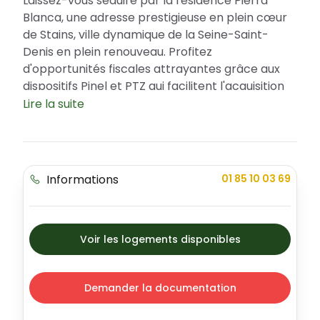
Laissez-vous séduire par la résidence Pierra
Blanca, une adresse prestigieuse en plein cœur
de Stains, ville dynamique de la Seine-Saint-
Denis en plein renouveau. Profitez
d'opportunités fiscales attrayantes grâce aux
dispositifs Pinel et PTZ qui facilitent l'acquisition
de votre résidence principale ou de votre
Lire la suite
investissement locatif. Pierra Blanca, c'est une
résidence qui allie élégance, modernité et
praticité avec une variété d'appartements
répondant à tous les besoins.
Informations
01 85 10 03 69
Emplacement stratégique et cadre de vie de
la résidence
Située en centre-ville de Stains, la résidence
Voir les logements disponibles
Pierra Blanca bénéficie d'une localisation
privilégiée avec une multitude de services et
d'équipements à proximité. La ville de Stains
Demander la documentation
offre une qualité de vie élevée avec ses
nombreux commerces, écoles, parcs et